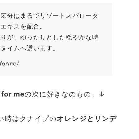
、気分はまるでリゾートスパロータ
物エキスを配合。
香りが、ゆったりとした穏やかな時
スタイムへ誘います。
yforme/
 for me
の次に好きなのもの。↓
い時はクナイプの
オレンジとリンデ