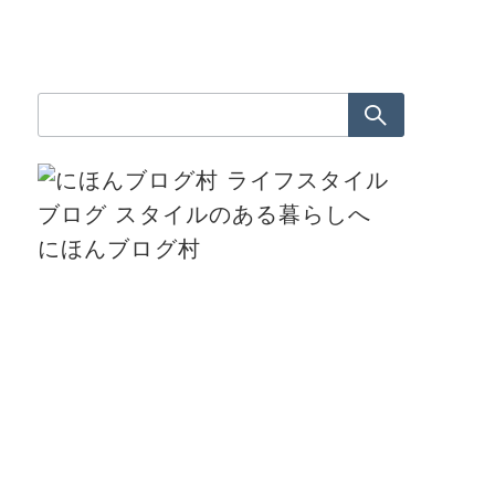
検
索：
にほんブログ村