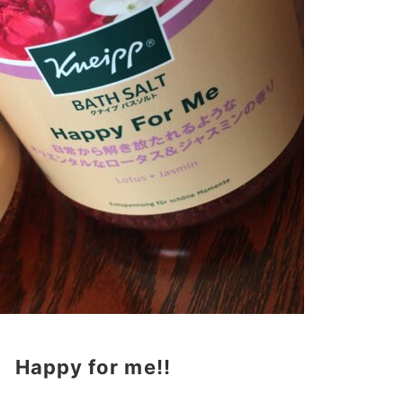
、
Happy for me!!